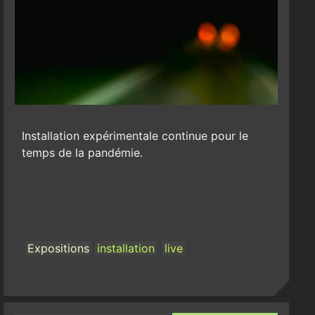
Installation expérimentale continue pour le
temps de la pandémie.
En direct live sur Youtube !
Expositions
installation
live