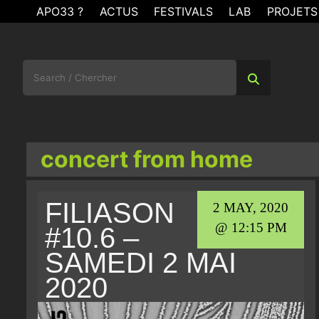
Skip
APO33 ?
ACTUS
FESTIVALS
LAB
PROJETS
to
content
Search
for:
concert from home
FILIASON
2 MAY, 2020
@ 12:15 PM
#10.6 –
SAMEDI 2 MAI
2020