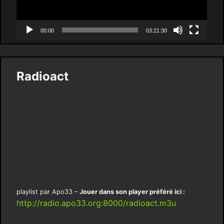
00:00
03:21:30
Radioact
playlist par Apo33 –
Jouer dans son player préféré ici :
http://radio.apo33.org:8000/radioact.m3u