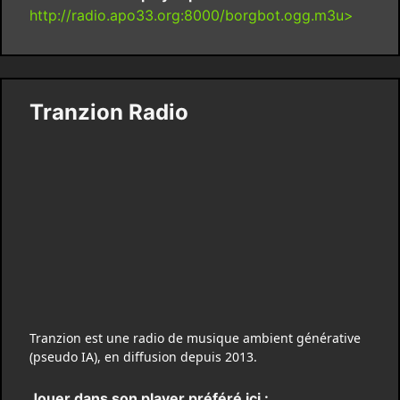
http://radio.apo33.org:8000/borgbot.ogg.m3u>
Tranzion Radio
Tranzion est une radio de musique ambient générative
(pseudo IA), en diffusion depuis 2013.
Jouer dans son player préféré ici :