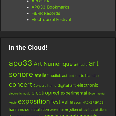
APO-TEK
APO33-Bookmarks
FiBRR Records
Electropixel Festival
In the Cloud!
apo33
art
Art Numérique
art radio
sonore
atelier
audioblast
carte blanche
bot
concert
electronic
digital art
Concert Intime
electropixel
experimental
electronic music
Experimental
exposition
festival
filiason
HACKERSPACE
Music
harsh noise
installation
julien ottavi
les ateliers
Jenny Pickett
musique expérimentale