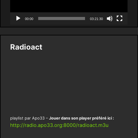
00:00
03:21:30
Radioact
playlist par Apo33 –
Jouer dans son player préféré ici :
http://radio.apo33.org:8000/radioact.m3u