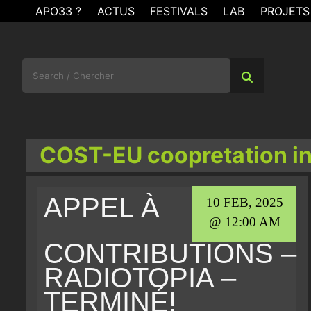
Skip
APO33 ?
ACTUS
FESTIVALS
LAB
PROJETS
to
content
Search
for:
COST-EU coopretation in
APPEL À
10 FEB, 2025
@ 12:00 AM
CONTRIBUTIONS –
RADIOTOPIA –
TERMINÉ!