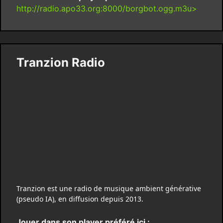
http://radio.apo33.org:8000/borgbot.ogg.m3u>
Tranzion Radio
Tranzion est une radio de musique ambient générative
(pseudo IA), en diffusion depuis 2013.
Jouer dans son player préféré ici :