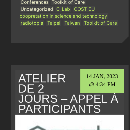
Conférences
Toolkit of Care
Uncategorized
C-Lab
COST-EU
coopretation in science and technology
radiotopia
Taipei
Taiwan
Toolkit of Care
ATELIER
14 JAN, 2023
@ 4:34 PM
DE 2
JOURS – APPEL À
PARTICIPANTS