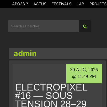
Skip
APO33 ?
ACTUS
FESTIVALS
LAB
PROJETS
to
content
Search
for:
admin
30 AUG, 2026
@ 11:49 PM
ELECTROPIXEL
#16 — SOUS
TENSION 28–29