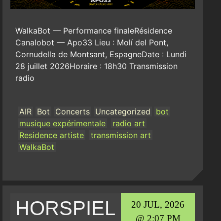
WalkaBot — Performance finaleRésidence
Canalobot — Apo33 Lieu : Molí del Pont,
Cornudella de Montsant, EspagneDate : Lundi
28 juillet 2026Horaire : 18h30 Transmission
radio
AIR
Bot
Concerts
Uncategorized
bot
musique expérimentale
radio art
Residence artiste
transmission art
WalkaBot
HORSPIEL
20 JUL, 2026
@ 2:07 PM