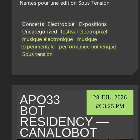
Nantes pour une édition Sous Tension.
Concerts
Electropixel
Expositions
Uncategorized
festival electropixel
musique électronique
musique
expérimentale
performance numérique
Sous tension
APO33
28 JUL, 2026
@ 3:25 PM
BOT
RESIDENCY —
CANALOBOT