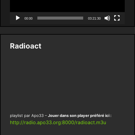
00:00
03:21:30
Radioact
playlist par Apo33 –
Jouer dans son player préféré ici :
http://radio.apo33.org:8000/radioact.m3u