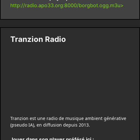
http://radio.apo33.org:8000/borgbot.ogg.m3u>
Tranzion Radio
Tranzion est une radio de musique ambient générative
(pseudo IA), en diffusion depuis 2013.
Jouer dans son player préféré ici :