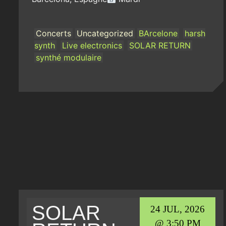
Concerts
Uncategorized
BArcelone
harsh
synth
Live electronics
SOLAR RETURN
synthé modulaire
SOLAR
24 JUL, 2026
@ 3:50 PM