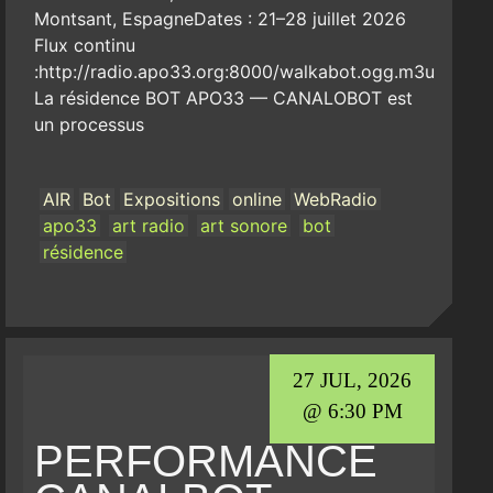
Montsant, EspagneDates : 21–28 juillet 2026
Flux continu
:http://radio.apo33.org:8000/walkabot.ogg.m3u
La résidence BOT APO33 — CANALOBOT est
un processus
AIR
Bot
Expositions
online
WebRadio
apo33
art radio
art sonore
bot
résidence
27 JUL, 2026
@ 6:30 PM
PERFORMANCE