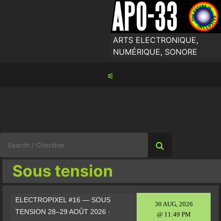
Skip
to
content
ARTS ELECTRONIQUE,
NUMÉRIQUE, SONORE
⚟
Search
for:
Sous tension
ELECTROPIXEL #16 — SOUS
30 AUG, 2026
TENSION 28–29 AOÛT 2026 ·
@ 11:49 PM