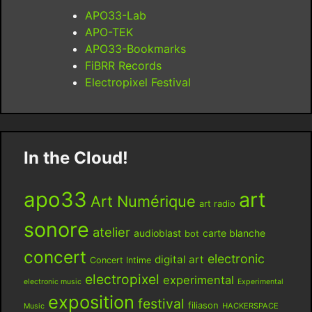
APO33-Lab
APO-TEK
APO33-Bookmarks
FiBRR Records
Electropixel Festival
In the Cloud!
apo33
art
Art Numérique
art radio
sonore
atelier
audioblast
carte blanche
bot
concert
electronic
digital art
Concert Intime
electropixel
experimental
electronic music
Experimental
exposition
festival
filiason
HACKERSPACE
Music