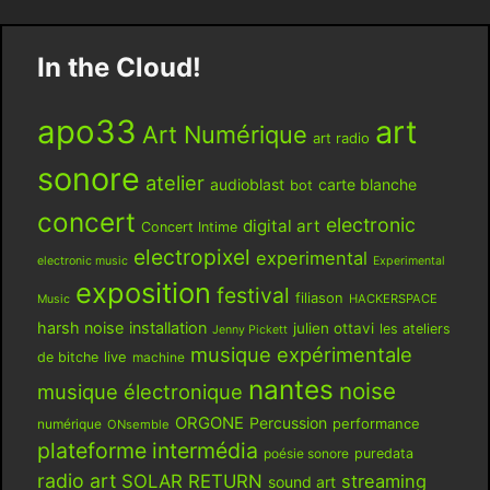
In the Cloud!
apo33
art
Art Numérique
art radio
sonore
atelier
audioblast
carte blanche
bot
concert
electronic
digital art
Concert Intime
electropixel
experimental
electronic music
Experimental
exposition
festival
filiason
HACKERSPACE
Music
harsh noise
installation
julien ottavi
les ateliers
Jenny Pickett
musique expérimentale
live
de bitche
machine
nantes
noise
musique électronique
ORGONE
Percussion
performance
numérique
ONsemble
plateforme intermédia
poésie sonore
puredata
radio art
SOLAR RETURN
streaming
sound art