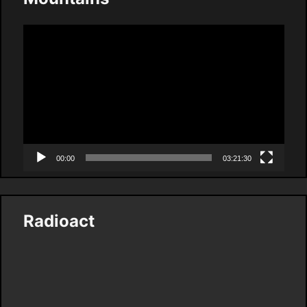
Video
Player
00:00
03:21:30
Radioact