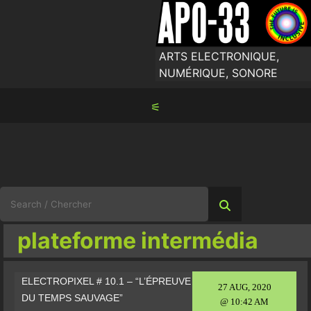
Skip
to
content
ARTS ELECTRONIQUE,
NUMÉRIQUE, SONORE
⚟
Search
for:
plateforme intermédia
ELECTROPIXEL # 10.1 – “L’ÉPREUVE
27 AUG, 2020
DU TEMPS SAUVAGE”
@ 10:42 AM