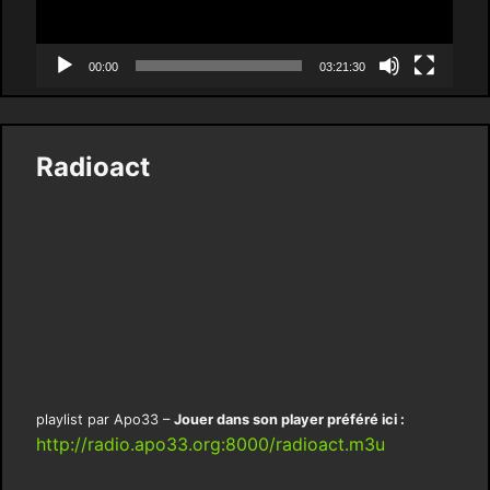
00:00
03:21:30
Radioact
playlist par Apo33 –
Jouer dans son player préféré ici :
http://radio.apo33.org:8000/radioact.m3u