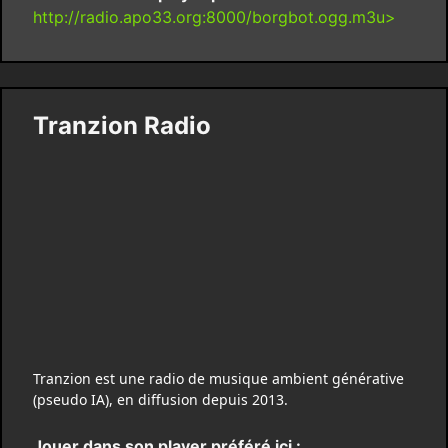
http://radio.apo33.org:8000/borgbot.ogg.m3u>
Tranzion Radio
Tranzion est une radio de musique ambient générative
(pseudo IA), en diffusion depuis 2013.
Jouer dans son player préféré ici :