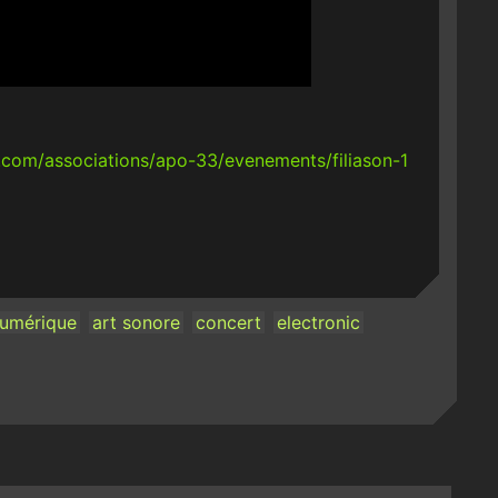
.com/associations/apo-33/evenements/filiason-1
Numérique
art sonore
concert
electronic