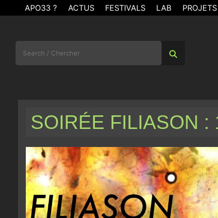
Skip
APO33 ?
ACTUS
FESTIVALS
LAB
PROJETS
to
content
Search
for:
SOIRÉE FILIASON : 