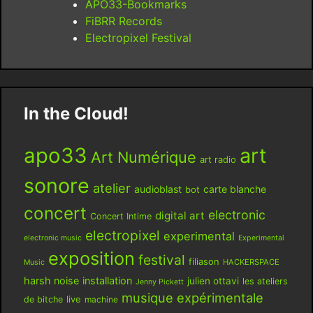
APO33-Bookmarks
FiBRR Records
Electropixel Festival
In the Cloud!
apo33
art
Art Numérique
art radio
sonore
atelier
audioblast
carte blanche
bot
concert
electronic
digital art
Concert Intime
electropixel
experimental
electronic music
Experimental
exposition
festival
filiason
HACKERSPACE
Music
harsh noise
installation
julien ottavi
les ateliers
Jenny Pickett
musique expérimentale
live
de bitche
machine