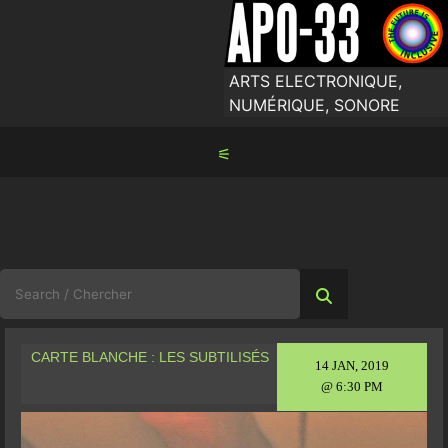
Skip
to
content
ARTS ELECTRONIQUE,
NUMÉRIQUE, SONORE
⚟
Search
for:
CARTE BLANCHE : LES SUBTILISÉS
14 JAN, 2019
@ 6:30 PM