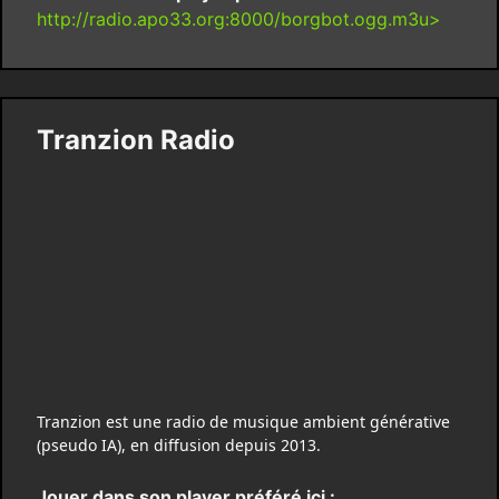
http://radio.apo33.org:8000/borgbot.ogg.m3u>
Tranzion Radio
Tranzion est une radio de musique ambient générative
(pseudo IA), en diffusion depuis 2013.
Jouer dans son player préféré ici :