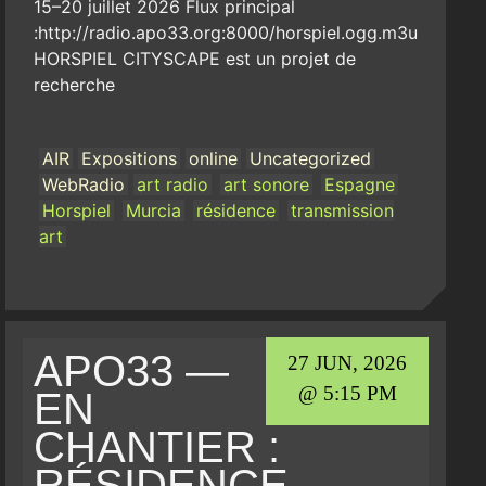
15–20 juillet 2026 Flux principal
:http://radio.apo33.org:8000/horspiel.ogg.m3u
HORSPIEL CITYSCAPE est un projet de
recherche
AIR
Expositions
online
Uncategorized
WebRadio
art radio
art sonore
Espagne
Horspiel
Murcia
résidence
transmission
art
APO33 —
27 JUN, 2026
@ 5:15 PM
EN
CHANTIER :
RÉSIDENCE,