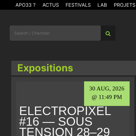
Skip
APO33 ?
ACTUS
FESTIVALS
LAB
PROJETS
to
content
Search
for:
Expositions
30 AUG, 2026
@ 11:49 PM
ELECTROPIXEL
#16 — SOUS
TENSION 28–29