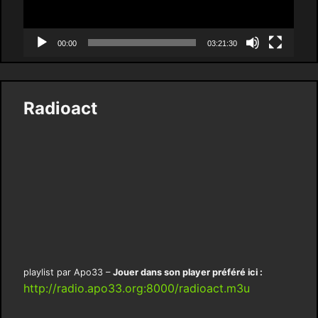
00:00
03:21:30
Radioact
playlist par Apo33 –
Jouer dans son player préféré ici :
http://radio.apo33.org:8000/radioact.m3u