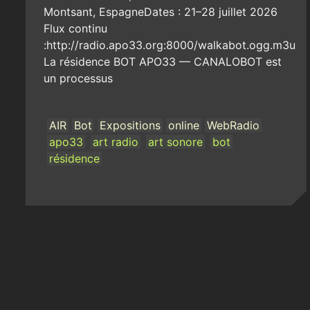
Montsant, EspagneDates : 21–28 juillet 2026
Flux continu
:http://radio.apo33.org:8000/walkabot.ogg.m3u
La résidence BOT APO33 — CANALOBOT est
un processus
AIR
Bot
Expositions
online
WebRadio
apo33
art radio
art sonore
bot
résidence