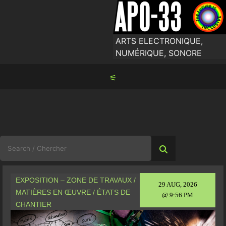
Skip
to
content
ARTS ELECTRONIQUE,
NUMÉRIQUE, SONORE
⚟
Search
for:
EXPOSITION – ZONE DE TRAVAUX /
29 AUG, 2026
MATIÈRES EN ŒUVRE / ÉTATS DE
@ 9:56 PM
CHANTIER