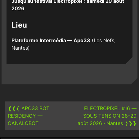
Jusqu’au festival Electropixel :
samedi 29 août
2026
Lieu
Plateforme Intermédia — Apo33
(Les Nefs,
Nantes)
Post
navigation
❰❮❬
APO33 BOT
ELECTROPIXEL #16 —
RESIDENCY —
SOUS TENSION 28–29
CANALOBOT
août 2026 · Nantes
❭❯❱