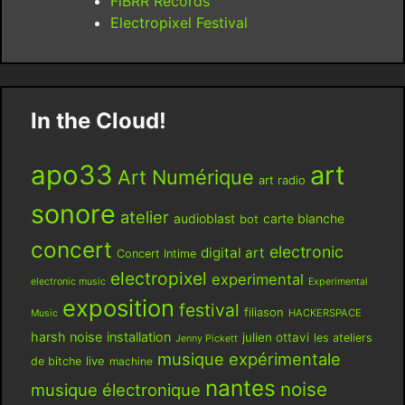
FiBRR Records
Electropixel Festival
In the Cloud!
apo33
art
Art Numérique
art radio
sonore
atelier
audioblast
carte blanche
bot
concert
electronic
digital art
Concert Intime
electropixel
experimental
electronic music
Experimental
exposition
festival
filiason
HACKERSPACE
Music
harsh noise
installation
julien ottavi
les ateliers
Jenny Pickett
musique expérimentale
live
de bitche
machine
nantes
noise
musique électronique