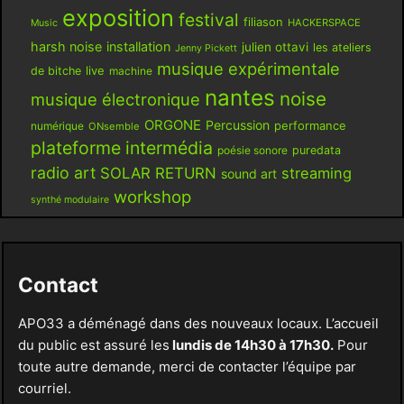
exposition
festival
filiason
HACKERSPACE
Music
harsh noise
installation
julien ottavi
les ateliers
Jenny Pickett
musique expérimentale
live
de bitche
machine
nantes
noise
musique électronique
ORGONE
Percussion
performance
numérique
ONsemble
plateforme intermédia
poésie sonore
puredata
radio art
SOLAR RETURN
streaming
sound art
workshop
synthé modulaire
Contact
APO33 a déménagé dans des nouveaux locaux. L’accueil
du public est assuré les
lundis de 14h30 à 17h30.
Pour
toute autre demande, merci de contacter l’équipe par
courriel.