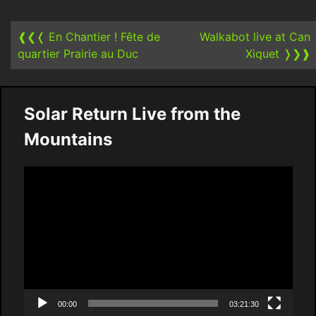
navigation
❰❮❬
En Chantier ! Fête de
Walkabot live at Can
quartier Prairie au Duc
Xiquet
❭❯❱
Solar Return Live from the
Mountains
Video
Player
00:00
03:21:30