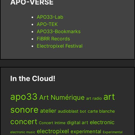
APO-VERSE
APO33-Lab
APO-TEK
APO33-Bookmarks
FiBRR Records
Electropixel Festival
In the Cloud!
apo33
art
Art Numérique
art radio
sonore
atelier
audioblast
carte blanche
bot
concert
electronic
digital art
Concert Intime
electropixel
experimental
electronic music
Experimental