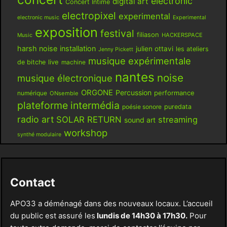
electronic
digital art
Concert Intime
electropixel
experimental
electronic music
Experimental
exposition
festival
filiason
HACKERSPACE
Music
harsh noise
installation
julien ottavi
les ateliers
Jenny Pickett
musique expérimentale
live
de bitche
machine
nantes
noise
musique électronique
ORGONE
Percussion
performance
numérique
ONsemble
plateforme intermédia
poésie sonore
puredata
radio art
SOLAR RETURN
streaming
sound art
workshop
synthé modulaire
Contact
APO33 a déménagé dans des nouveaux locaux. L’accueil
du public est assuré les
lundis de 14h30 à 17h30.
Pour