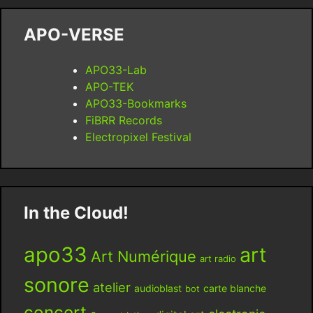
APO-VERSE
APO33-Lab
APO-TEK
APO33-Bookmarks
FiBRR Records
Electropixel Festival
In the Cloud!
apo33
art
Art Numérique
art radio
sonore
atelier
audioblast
carte blanche
bot
concert