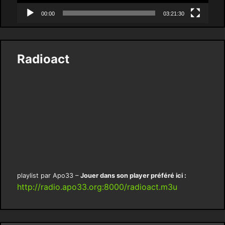
00:00
03:21:30
Radioact
playlist par Apo33 –
Jouer dans son player préféré ici :
http://radio.apo33.org:8000/radioact.m3u