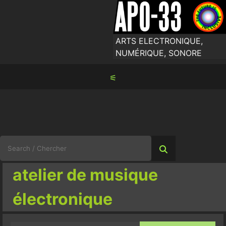
Skip
to
content
ARTS ELECTRONIQUE,
NUMÉRIQUE, SONORE
⚟
Search
for:
atelier de musique
électronique