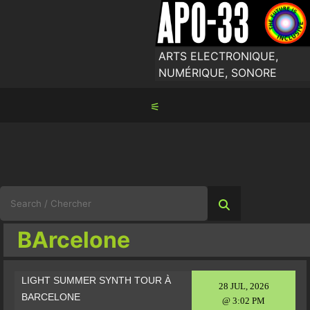
Skip
to
content
ARTS ELECTRONIQUE,
NUMÉRIQUE, SONORE
⚟
Search
for:
BArcelone
LIGHT SUMMER SYNTH TOUR À
28 JUL, 2026
BARCELONE
@ 3:02 PM