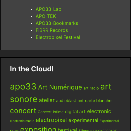
APO33-Lab
APO-TEK
APO33-Bookmarks
FiBRR Records
Electropixel Festival
In the Cloud!
apo33
art
Art Numérique
art radio
sonore
atelier
audioblast
carte blanche
bot
concert
electronic
digital art
Concert Intime
electropixel
experimental
electronic music
Experimental
exposition
festival
filiason
HACKERSPACE