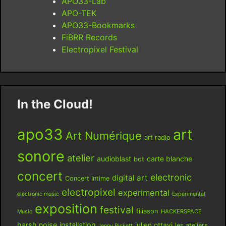
APO33-Lab
APO-TEK
APO33-Bookmarks
FiBRR Records
Electropixel Festival
In the Cloud!
apo33
art
Art Numérique
art radio
sonore
atelier
audioblast
carte blanche
bot
concert
electronic
digital art
Concert Intime
electropixel
experimental
electronic music
Experimental
exposition
festival
filiason
HACKERSPACE
Music
harsh noise
installation
julien ottavi
les ateliers
Jenny Pickett