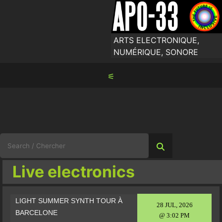
Skip
to
content
ARTS ELECTRONIQUE,
NUMÉRIQUE, SONORE
⚟
Search
for:
Live electronics
LIGHT SUMMER SYNTH TOUR À
28 JUL, 2026
BARCELONE
@ 3:02 PM