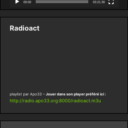
00:00
03:21:30
Radioact
playlist par Apo33 –
Jouer dans son player préféré ici :
http://radio.apo33.org:8000/radioact.m3u