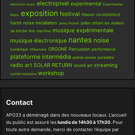
electropixel
experimental
electronic music
Experimental
exposition
festival
filiason
HACKERSPACE
Music
harsh noise
installation
julien ottavi
les ateliers
Jenny Pickett
musique expérimentale
live
de bitche
machine
nantes
noise
musique électronique
ORGONE
Percussion
performance
numérique
ONsemble
plateforme intermédia
poésie sonore
puredata
radio art
SOLAR RETURN
streaming
sound art
workshop
synthé modulaire
Contact
APO33 a déménagé dans des nouveaux locaux. L’accueil
du public est assuré les
lundis de 14h30 à 17h30.
Pour
toute autre demande, merci de contacter l’équipe par