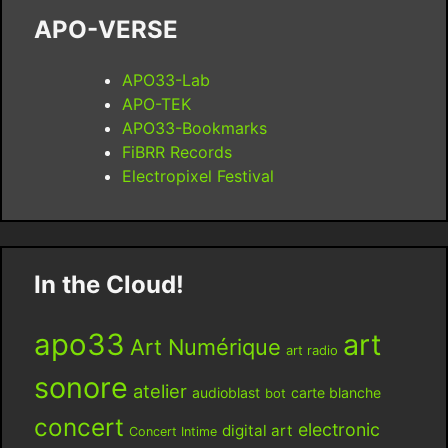
APO-VERSE
APO33-Lab
APO-TEK
APO33-Bookmarks
FiBRR Records
Electropixel Festival
In the Cloud!
apo33
art
Art Numérique
art radio
sonore
atelier
audioblast
carte blanche
bot
concert
electronic
digital art
Concert Intime