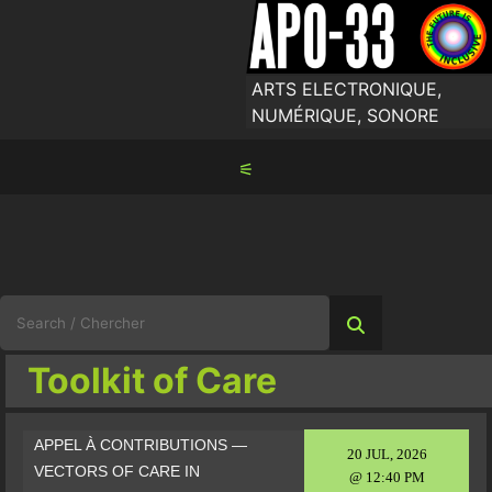
Skip
to
content
ARTS ELECTRONIQUE,
NUMÉRIQUE, SONORE
⚟
Search
for:
Toolkit of Care
APPEL À CONTRIBUTIONS —
20 JUL, 2026
VECTORS OF CARE IN
@ 12:40 PM