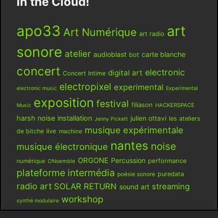
In the Cloud!
apo33
art
Art Numérique
art radio
sonore
atelier
audioblast
carte blanche
bot
concert
electronic
digital art
Concert Intime
electropixel
experimental
electronic music
Experimental
exposition
festival
filiason
HACKERSPACE
Music
harsh noise
installation
julien ottavi
les ateliers
Jenny Pickett
musique expérimentale
live
de bitche
machine
nantes
noise
musique électronique
ORGONE
Percussion
performance
numérique
ONsemble
plateforme intermédia
poésie sonore
puredata
radio art
SOLAR RETURN
streaming
sound art
workshop
synthé modulaire