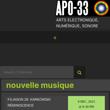
Skip
to
content
ARTS ELECTRONIQUE,
NUMÉRIQUE, SONORE
⚟
Search
for:
nouvelle musique
FILIASON 28: KARKOWSKI
9 DEC, 2023
RÉMINISCENCE
@ 8:30 PM