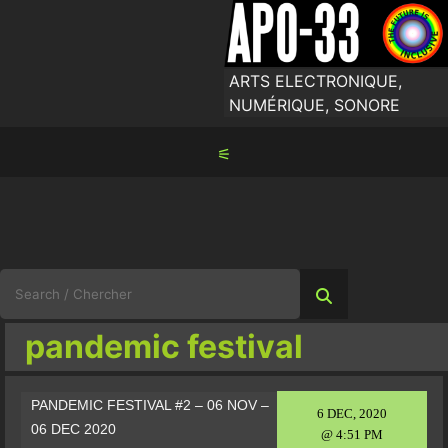
Skip
to
content
ARTS ELECTRONIQUE,
NUMÉRIQUE, SONORE
⚟
Search
for:
pandemic festival
PANDEMIC FESTIVAL #2 – 06 NOV –
6 DEC, 2020
06 DEC 2020
@ 4:51 PM