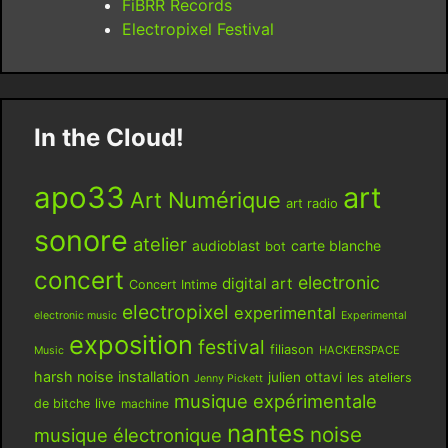
FiBRR Records
Electropixel Festival
In the Cloud!
apo33
art
Art Numérique
art radio
sonore
atelier
audioblast
carte blanche
bot
concert
electronic
digital art
Concert Intime
electropixel
experimental
electronic music
Experimental
exposition
festival
filiason
HACKERSPACE
Music
harsh noise
installation
julien ottavi
les ateliers
Jenny Pickett
musique expérimentale
live
de bitche
machine
nantes
noise
musique électronique