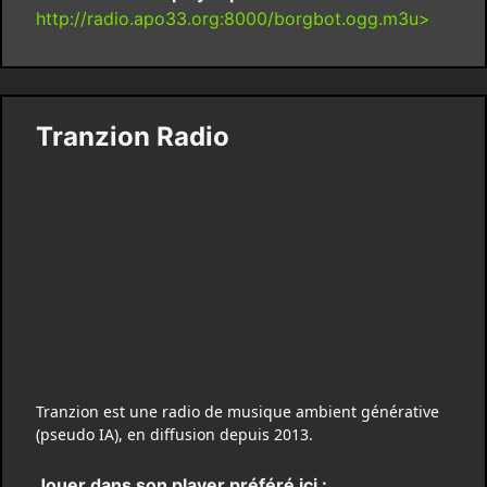
http://radio.apo33.org:8000/borgbot.ogg.m3u>
Tranzion Radio
Tranzion est une radio de musique ambient générative
(pseudo IA), en diffusion depuis 2013.
Jouer dans son player préféré ici :