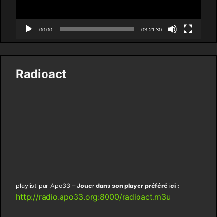
00:00
03:21:30
Radioact
playlist par Apo33 –
Jouer dans son player préféré ici :
http://radio.apo33.org:8000/radioact.m3u