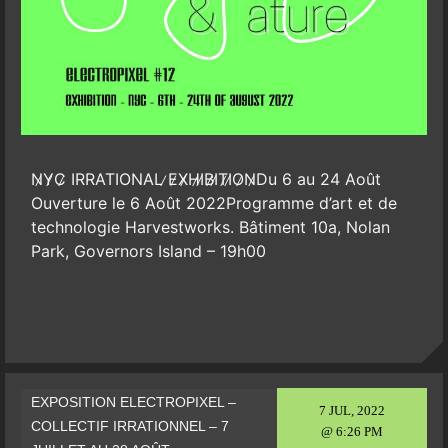
N̷Y̷C̷ IRRATIONAL ̷E̷X̷H̷I̷B̷I̷T̷I̷O̷N̷Du 6 au 24 Août
Ouverture le 6 Août 2022Programme d’art et de
technologie Harvestworks. Bâtiment 10a, Nolan
Park, Governors Island – 19h00
EXPOSITION ELECTROPIXEL –
7 JUL, 2022
COLLECTIF IRRATIONNEL – 7
@ 6:26 PM