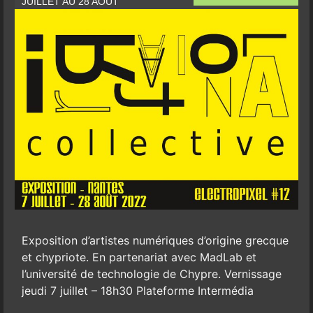
JUILLET AU 28 AOÛT
Exposition d’artistes numériques d’origine grecque
et chypriote. En partenariat avec MadLab et
l’université de technologie de Chypre. Vernissage
jeudi 7 juillet – 18h30 Plateforme Intermédia