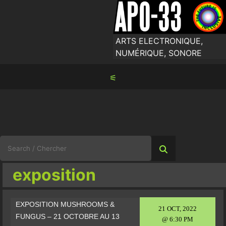
Skip
to
content
ARTS ELECTRONIQUE,
NUMÉRIQUE, SONORE
⚟
Search
for:
exposition
EXPOSITION MUSHROOMS &
21 OCT, 2022
FUNGUS – 21 OCTOBRE AU 13
@ 6:30 PM