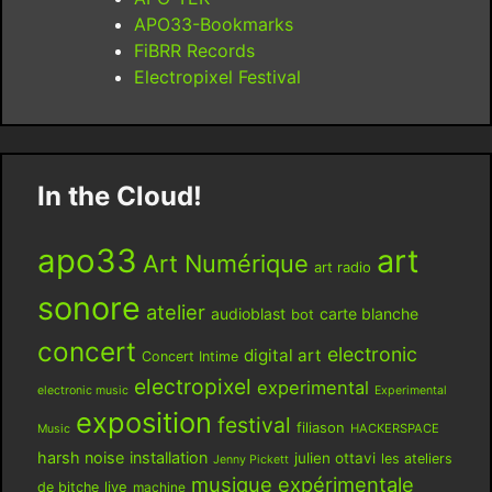
APO33-Bookmarks
FiBRR Records
Electropixel Festival
In the Cloud!
apo33
art
Art Numérique
art radio
sonore
atelier
audioblast
carte blanche
bot
concert
electronic
digital art
Concert Intime
electropixel
experimental
electronic music
Experimental
exposition
festival
filiason
HACKERSPACE
Music
harsh noise
installation
julien ottavi
les ateliers
Jenny Pickett
musique expérimentale
live
de bitche
machine