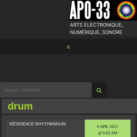
Skip
to
content
ARTS ELECTRONIQUE,
NUMÉRIQUE, SONORE
⚟
Search
for:
drum
RÉSIDENCE RHYTHMMAJIK
6 APR, 2021
@ 9:02 AM