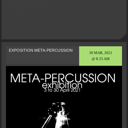
Héritage de Z’EV
EXPOSITION META-PERCUSSION
30 MAR, 2021
@ 8:25 AM