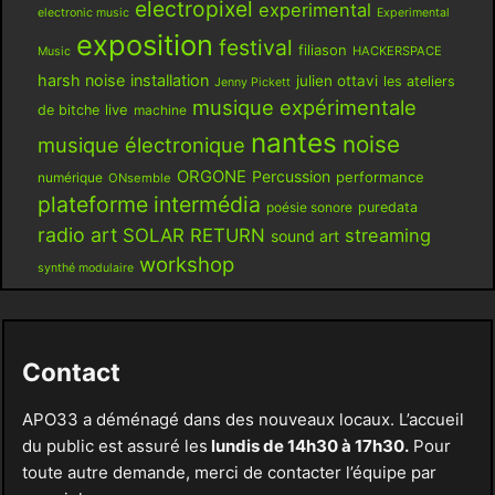
electropixel
experimental
electronic music
Experimental
exposition
festival
filiason
HACKERSPACE
Music
harsh noise
installation
julien ottavi
les ateliers
Jenny Pickett
musique expérimentale
live
de bitche
machine
nantes
noise
musique électronique
ORGONE
Percussion
performance
numérique
ONsemble
plateforme intermédia
poésie sonore
puredata
radio art
SOLAR RETURN
streaming
sound art
workshop
synthé modulaire
Contact
APO33 a déménagé dans des nouveaux locaux. L’accueil
du public est assuré les
lundis de 14h30 à 17h30.
Pour
toute autre demande, merci de contacter l’équipe par