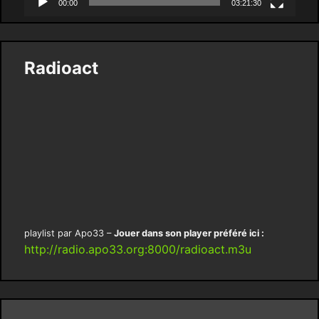
00:00
03:21:30
Radioact
playlist par Apo33 –
Jouer dans son player préféré ici :
http://radio.apo33.org:8000/radioact.m3u