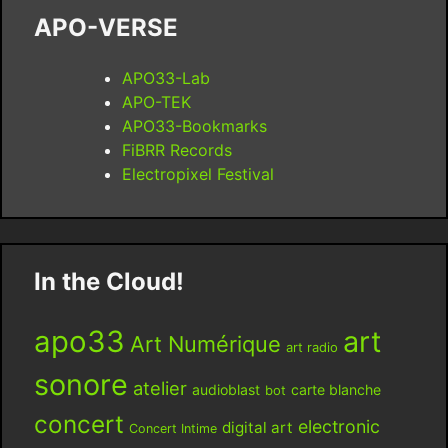
APO-VERSE
APO33-Lab
APO-TEK
APO33-Bookmarks
FiBRR Records
Electropixel Festival
In the Cloud!
apo33
art
Art Numérique
art radio
sonore
atelier
audioblast
carte blanche
bot
concert
electronic
digital art
Concert Intime