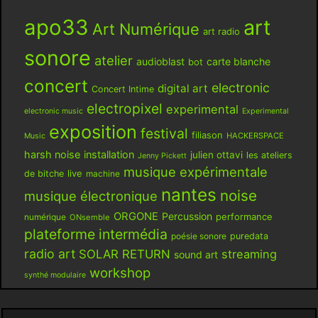
apo33
art
Art Numérique
art radio
sonore
atelier
audioblast
carte blanche
bot
concert
electronic
digital art
Concert Intime
electropixel
experimental
electronic music
Experimental
exposition
festival
filiason
HACKERSPACE
Music
harsh noise
installation
julien ottavi
les ateliers
Jenny Pickett
musique expérimentale
live
de bitche
machine
nantes
noise
musique électronique
ORGONE
Percussion
performance
numérique
ONsemble
plateforme intermédia
poésie sonore
puredata
radio art
SOLAR RETURN
streaming
sound art
workshop
synthé modulaire