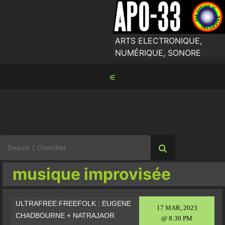
Skip
to
content
ARTS ELECTRONIQUE,
NUMÉRIQUE, SONORE
⚟
Search
for:
musique improvisée
ULTRAFREE:FREEFOLK : EUGENE
17 MAR, 2023
CHADBOURNE + NATRAJAOR
@ 8:30 PM