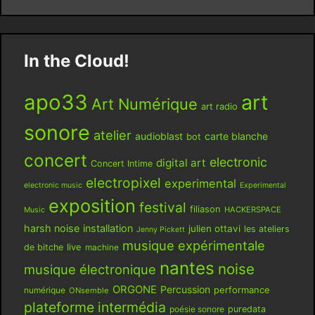
In the Cloud!
apo33
art
Art Numérique
art radio
sonore
atelier
audioblast
carte blanche
bot
concert
electronic
digital art
Concert Intime
electropixel
experimental
electronic music
Experimental
exposition
festival
filiason
HACKERSPACE
Music
harsh noise
installation
julien ottavi
les ateliers
Jenny Pickett
musique expérimentale
live
de bitche
machine
nantes
noise
musique électronique
ORGONE
Percussion
performance
numérique
ONsemble
plateforme intermédia
poésie sonore
puredata