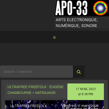
Skip
to
content
ARTS ELECTRONIQUE,
NUMÉRIQUE, SONORE
⚟
Search
for:
ULTRAFREE:FREEFOLK : EUGENE
17 MAR, 2023
CHADBOURNE + NATRAJAOR
@ 8:30 PM