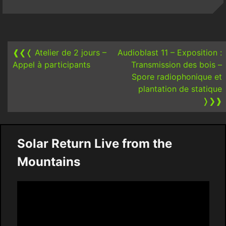
Post
navigation
❰❮❬
Atelier de 2 jours –
Audioblast 11 – Exposition :
Appel à participants
Transmission des bois –
Spore radiophonique et
plantation de statique
❭❯❱
Solar Return Live from the
Mountains
Video
Player