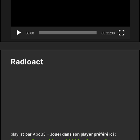
00:00
03:21:30
Radioact
playlist par Apo33 –
Jouer dans son player préféré ici :