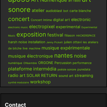
art radio
sonore
atelier
audioblast
carte blanche
bot
concert
electronic
digital art
Concert Intime
electropixel
experimental
electronic music
Experimental
exposition
festival
filiason
HACKERSPACE
Music
harsh noise
installation
julien ottavi
les ateliers
Jenny Pickett
musique expérimentale
live
de bitche
machine
nantes
noise
musique électronique
ORGONE
Percussion
performance
numérique
ONsemble
plateforme intermédia
poésie sonore
puredata
radio art
SOLAR RETURN
streaming
sound art
workshop
synthé modulaire
Contact