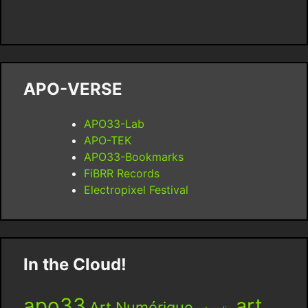
APO-VERSE
APO33-Lab
APO-TEK
APO33-Bookmarks
FiBRR Records
Electropixel Festival
In the Cloud!
apo33
art
Art Numérique