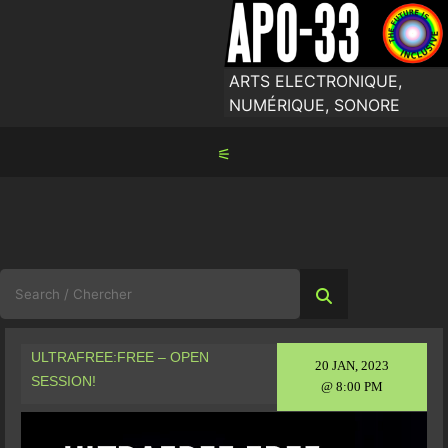
Skip
to
content
ARTS ELECTRONIQUE,
NUMÉRIQUE, SONORE
⚟
Search
for:
ULTRAFREE:FREE – OPEN
20 JAN, 2023
SESSION!
@ 8:00 PM