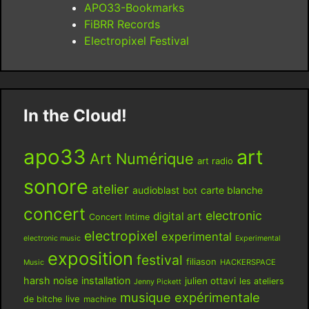
APO33-Bookmarks
FiBRR Records
Electropixel Festival
In the Cloud!
apo33
art
Art Numérique
art radio
sonore
atelier
audioblast
carte blanche
bot
concert
electronic
digital art
Concert Intime
electropixel
experimental
electronic music
Experimental
exposition
festival
filiason
HACKERSPACE
Music
harsh noise
installation
julien ottavi
les ateliers
Jenny Pickett
musique expérimentale
live
de bitche
machine