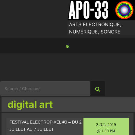
Skip
to
content
ARTS ELECTRONIQUE,
NUMÉRIQUE, SONORE
⚟
Search
for:
digital art
FESTIVAL ELECTROPIXEL #9 – DU 2
2 JUL, 2019
JUILLET AU 7 JUILLET
@ 1:00 PM