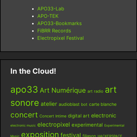
APO33-Lab
APO-TEK
APO33-Bookmarks
FiBRR Records
Electropixel Festival
In the Cloud!
apo33
art
Art Numérique
art radio
sonore
atelier
audioblast
carte blanche
bot
concert
electronic
digital art
Concert Intime
electropixel
experimental
electronic music
Experimental
exposition
festival
filiason
HACKERSPACE
Music