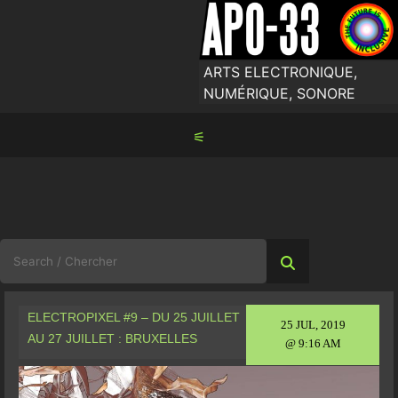
Skip
to
content
ARTS ELECTRONIQUE,
NUMÉRIQUE, SONORE
⚟
Search
for:
ELECTROPIXEL #9 – DU 25 JUILLET
25 JUL, 2019
AU 27 JUILLET : BRUXELLES
@ 9:16 AM