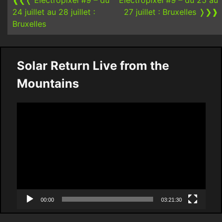
❰❮❬
Electropixel #9 – du
Electropixel #9 – du 25 au
24 juillet au 28 juillet :
27 juillet : Bruxelles
❭❯❱
Bruxelles
Solar Return Live from the
Mountains
Video
Player
00:00
03:21:30