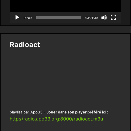
00:00
03:21:30
Radioact
playlist par Apo33 –
Jouer dans son player préféré ici :
http://radio.apo33.org:8000/radioact.m3u