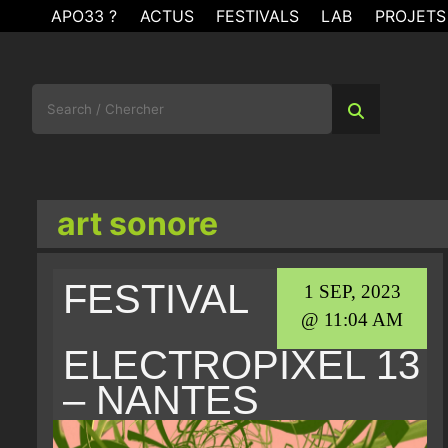
Skip
APO33 ?
ACTUS
FESTIVALS
LAB
PROJETS
to
content
Search
for:
art sonore
FESTIVAL
1 SEP, 2023
@ 11:04 AM
ELECTROPIXEL 13
– NANTES