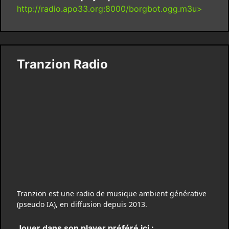
http://radio.apo33.org:8000/borgbot.ogg.m3u>
Tranzion Radio
Tranzion est une radio de musique ambient générative
(pseudo IA), en diffusion depuis 2013.
Jouer dans son player préféré ici :