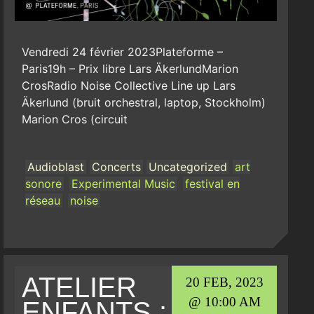
Vendredi 24 février 2023Plateforme –
Paris19h – Prix libre Lars ÄkerlundMarion
CrosRadio Noise Collective Line up Lars
Äkerlund (bruit orchestral, laptop, Stockholm)
Marion Cros (circuit
Audioblast
Concerts
Uncategorized
art
sonore
Experimental Music
festival en
réseau
noise
ATELIER
20 FEB, 2023
@ 10:00 AM
ENFANTS :