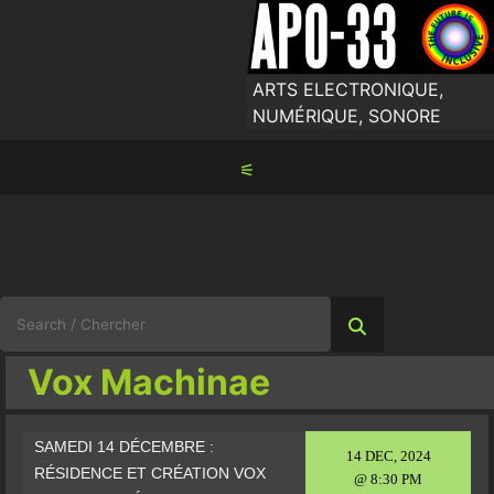
Skip
to
content
ARTS ELECTRONIQUE,
NUMÉRIQUE, SONORE
⚟
Search
for:
Vox Machinae
SAMEDI 14 DÉCEMBRE :
14 DEC, 2024
RÉSIDENCE ET CRÉATION VOX
@ 8:30 PM