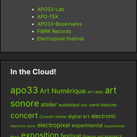
APO33-Lab
APO-TEK
APO33-Bookmarks
FiBRR Records
Electropixel Festival
In the Cloud!
apo33
art
Art Numérique
art radio
sonore
atelier
audioblast
carte blanche
bot
concert
electronic
digital art
Concert Intime
electropixel
experimental
electronic music
Experimental
exposition
festival
filiason
HACKERSPACE
Music