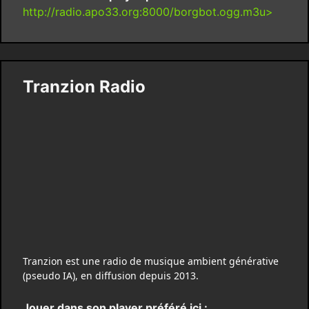
http://radio.apo33.org:8000/borgbot.ogg.m3u>
Tranzion Radio
Tranzion est une radio de musique ambient générative
(pseudo IA), en diffusion depuis 2013.
Jouer dans son player préféré ici :