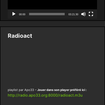
00:00
03:21:30
Radioact
playlist par Apo33 –
Jouer dans son player préféré ici :
http://radio.apo33.org:8000/radioact.m3u