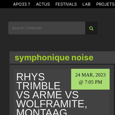
Skip
APO33 ?
ACTUS
FESTIVALS
LAB
PROJETS
to
content
Search
for:
symphonique noise
RHYS
24 MAR, 2023
@ 7:05 PM
TRIMBLE
VS ARME VS
WOLFRAMITE,
MONTAAG,