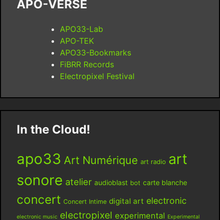
APO-VERSE
APO33-Lab
APO-TEK
APO33-Bookmarks
FiBRR Records
Electropixel Festival
In the Cloud!
apo33
art
Art Numérique
art radio
sonore
atelier
audioblast
carte blanche
bot
concert
electronic
digital art
Concert Intime
electropixel
experimental
electronic music
Experimental