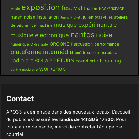
exposition
festival
filiason
HACKERSPACE
Music
harsh noise
installation
julien ottavi
les ateliers
Jenny Pickett
musique expérimentale
live
de bitche
machine
nantes
noise
musique électronique
ORGONE
Percussion
performance
numérique
ONsemble
plateforme intermédia
poésie sonore
puredata
radio art
SOLAR RETURN
streaming
sound art
workshop
synthé modulaire
Contact
APO33 a déménagé dans des nouveaux locaux. L’accueil
du public est assuré les
lundis de 14h30 à 17h30.
Pour
toute autre demande, merci de contacter l’équipe par
courriel.