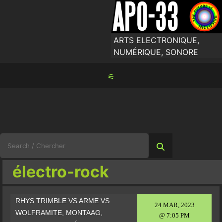
Skip
to
content
ARTS ELECTRONIQUE,
NUMÉRIQUE, SONORE
⚟
Search
for:
électro-rock
RHYS TRIMBLE VS ARME VS
24 MAR, 2023
WOLFRAMITE, MONTAAG,
@ 7:05 PM