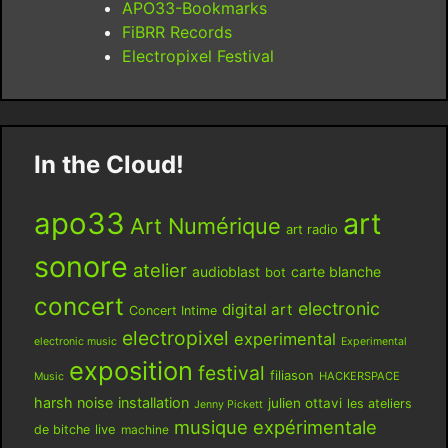
APO33-Bookmarks
FiBRR Records
Electropixel Festival
In the Cloud!
apo33
art
Art Numérique
art radio
sonore
atelier
audioblast
carte blanche
bot
concert
electronic
digital art
Concert Intime
electropixel
experimental
electronic music
Experimental
exposition
festival
filiason
HACKERSPACE
Music
harsh noise
installation
julien ottavi
les ateliers
Jenny Pickett
musique expérimentale
live
de bitche
machine