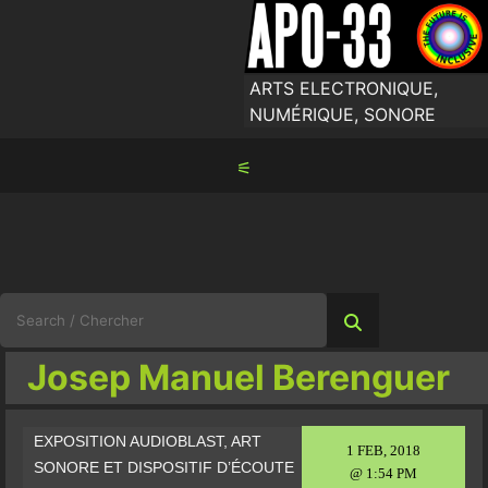
Skip
to
content
ARTS ELECTRONIQUE,
NUMÉRIQUE, SONORE
⚟
Search
for:
Josep Manuel Berenguer
EXPOSITION AUDIOBLAST, ART
1 FEB, 2018
SONORE ET DISPOSITIF D’ÉCOUTE
@ 1:54 PM