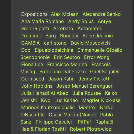
Expositions
Alex Mclean
Alexandre Senko
Ana Maria Romano
Andy Bolus
Antye
Greie-Ripatti
Arrebato
Automated
Drummer
Barg
Bonequi
Brice Jeannin
CAMBIA
carl stone
David Moscovich
Dcp
Elpueblodelchina
Emmanuelle Gibello
Scenophonie
Erin Sexton
Error:Wong
Fiona Lee
Francisco Meirino
Francois
Martig
Frederico Dal Pozzo
Gael Segalen
Germseed
Jason Kahn
Jenny Pickett
John Hopkins
Josep Manuel Berenguer
Julia Hanadi Al Abed
Julie Rousse
Keiko
Uenishi
Kwc
Luc Kerléo
Magriet Kick-ass
Marinos Koutsomichalis
Montex
Nerve
ONsemble
Oscar Martin (Noish)
Pablo
Sanz
Philippe Cavaleri
PifPaf
Raphaël
Ilias & Florian Tositti
Robert Piotrowicz