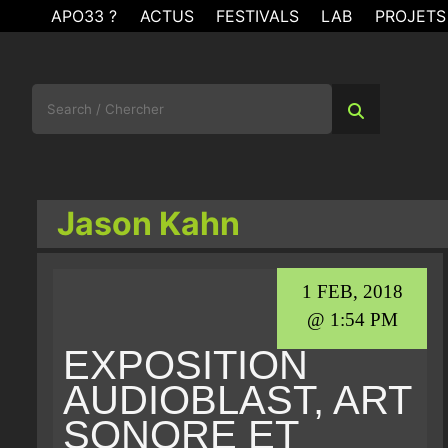
Skip
APO33 ?
ACTUS
FESTIVALS
LAB
PROJETS
to
content
Search
for:
Jason Kahn
1 FEB, 2018
@ 1:54 PM
EXPOSITION
AUDIOBLAST, ART
SONORE ET