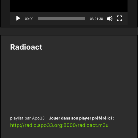
00:00
03:21:30
Radioact
playlist par Apo33 –
Jouer dans son player préféré ici :
http://radio.apo33.org:8000/radioact.m3u