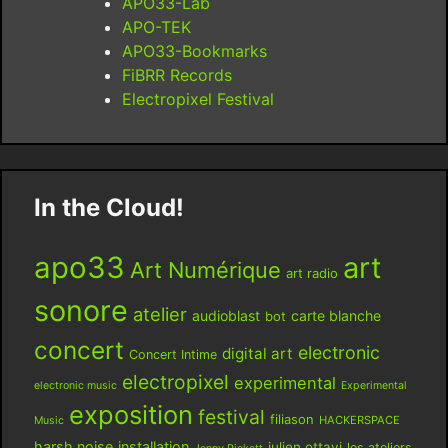
APO33-Lab
APO-TEK
APO33-Bookmarks
FiBRR Records
Electropixel Festival
In the Cloud!
apo33
art
Art Numérique
art radio
sonore
atelier
audioblast
carte blanche
bot
concert
electronic
digital art
Concert Intime
electropixel
experimental
electronic music
Experimental
exposition
festival
filiason
HACKERSPACE
Music
harsh noise
installation
julien ottavi
les ateliers