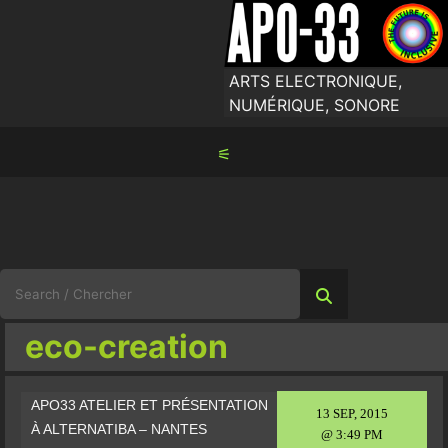
Skip
to
content
ARTS ELECTRONIQUE,
NUMÉRIQUE, SONORE
⚟
Search
for:
eco-creation
APO33 ATELIER ET PRÉSENTATION
13 SEP, 2015
À ALTERNATIBA – NANTES
@ 3:49 PM