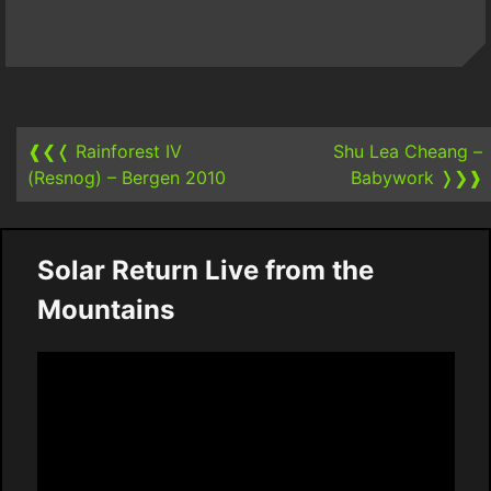
Post
navigation
❰❮❬
Rainforest IV
Shu Lea Cheang –
(Resnog) – Bergen 2010
Babywork
❭❯❱
Solar Return Live from the
Mountains
Video
Player