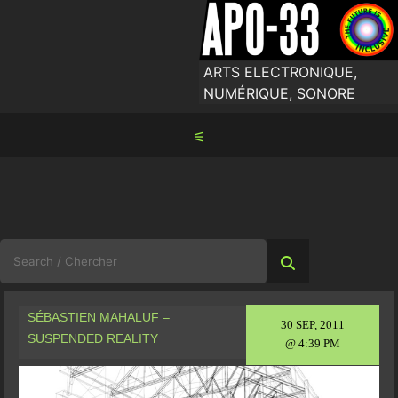
Skip
to
content
ARTS ELECTRONIQUE,
NUMÉRIQUE, SONORE
⚟
Search
for:
SÉBASTIEN MAHALUF –
30 SEP, 2011
SUSPENDED REALITY
@ 4:39 PM