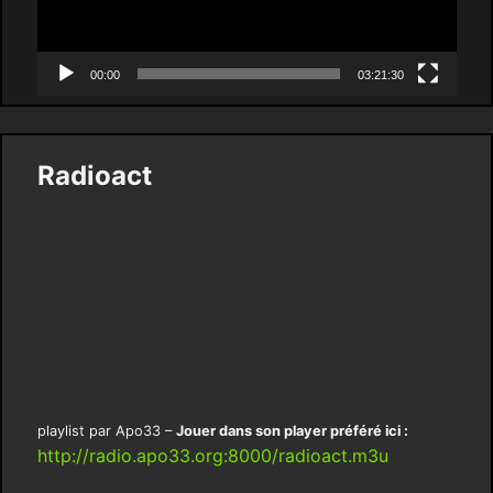
00:00
03:21:30
Radioact
playlist par Apo33 –
Jouer dans son player préféré ici :
http://radio.apo33.org:8000/radioact.m3u