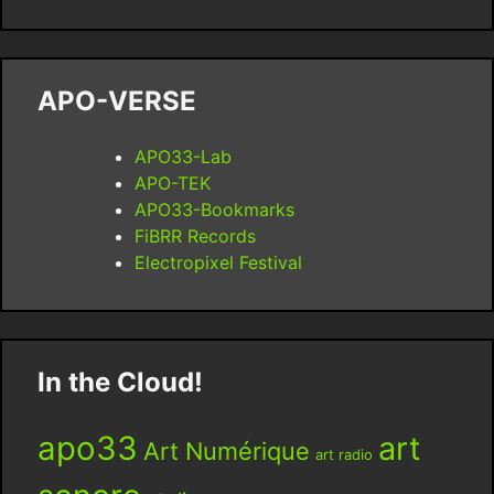
APO-VERSE
APO33-Lab
APO-TEK
APO33-Bookmarks
FiBRR Records
Electropixel Festival
In the Cloud!
apo33
art
Art Numérique
art radio