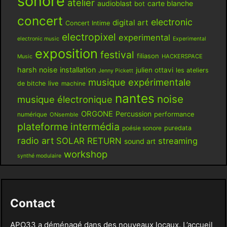
sonore
atelier
audioblast
carte blanche
bot
concert
electronic
digital art
Concert Intime
electropixel
experimental
electronic music
Experimental
exposition
festival
filiason
HACKERSPACE
Music
harsh noise
installation
julien ottavi
les ateliers
Jenny Pickett
musique expérimentale
live
de bitche
machine
nantes
noise
musique électronique
ORGONE
Percussion
performance
numérique
ONsemble
plateforme intermédia
poésie sonore
puredata
radio art
SOLAR RETURN
streaming
sound art
workshop
synthé modulaire
Contact
APO33 a déménagé dans des nouveaux locaux. L’accueil