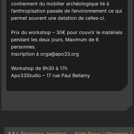
contiennent du mobilier archéologique lié à
l’anthropisation passée de l’environnement ce qui
permet souvent une datation de celles-ci.
Prix du workshop – 30€ pour couvrir le matériels
pendant les deux jours. Maximum de 6
personnes.
inscription à orga@apo33.org
Workshop de 9h30 à 17h
Apo33Studio – 17 rue Paul Bellamy
Post
navigation
❰❮❬
Résidence Jonathan
Keith Rowe / ONsemble /