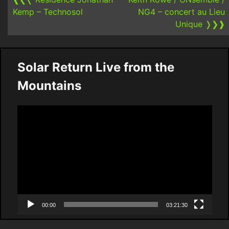
Kemp – Technosol
NG4 – concert au Lieu
Unique
❭❯❱
Solar Return Live from the
Mountains
Video
Player
00:00
03:21:30