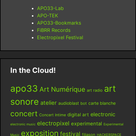
APO33-Lab
APO-TEK
APO33-Bookmarks
FiBRR Records
Electropixel Festival
In the Cloud!
apo33
art
Art Numérique
art radio
sonore
atelier
audioblast
carte blanche
bot
concert
electronic
digital art
Concert Intime
electropixel
experimental
electronic music
Experimental
exposition
festival
filiason
HACKERSPACE
Music