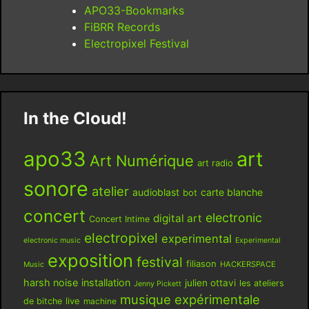
APO33-Bookmarks
FiBRR Records
Electropixel Festival
In the Cloud!
apo33
art
Art Numérique
art radio
sonore
atelier
audioblast
carte blanche
bot
concert
electronic
digital art
Concert Intime
electropixel
experimental
electronic music
Experimental
exposition
festival
filiason
HACKERSPACE
Music
harsh noise
installation
julien ottavi
les ateliers
Jenny Pickett
musique expérimentale
live
de bitche
machine