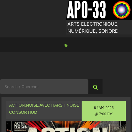
Skip
to
content
ARTS ELECTRONIQUE,
NUMÉRIQUE, SONORE
⚟
Search
for:
ACTION:NOISE AVEC HARSH NOISE
8 JAN, 2026
CONSORTIUM
@ 7:00 PM