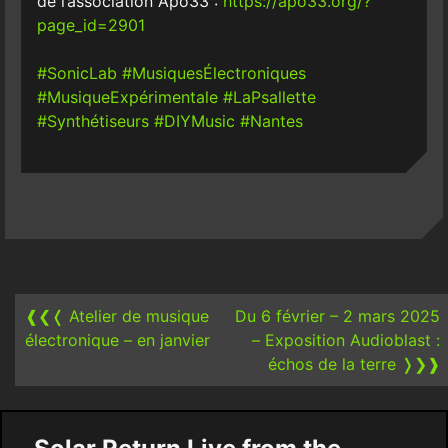
de l’association Apo33 :
https://apo33.org/?
page_id=2901
#SonicLab
#MusiquesÉlectroniques
#MusiqueExpérimentale
#LaPsallette
#Synthétiseurs
#DIYMusic
#Nantes
Post
navigation
❰❮❬
Atelier de musique
Du 6 février – 2 mars 2025
électronique – en janvier
– Exposition Audioblast :
échos de la terre
❭❯❱