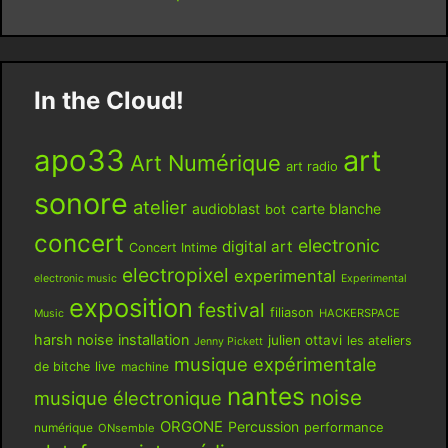
In the Cloud!
apo33
art
Art Numérique
art radio
sonore
atelier
audioblast
carte blanche
bot
concert
electronic
digital art
Concert Intime
electropixel
experimental
electronic music
Experimental
exposition
festival
filiason
HACKERSPACE
Music
harsh noise
installation
julien ottavi
les ateliers
Jenny Pickett
musique expérimentale
live
de bitche
machine
nantes
noise
musique électronique
ORGONE
Percussion
performance
numérique
ONsemble