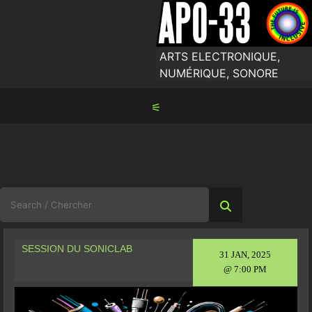
Skip
to
content
ARTS ELECTRONIQUE,
NUMÉRIQUE, SONORE
⚟
Search
for:
SESSION DU SONICLAB
31 JAN, 2025
@ 7:00 PM