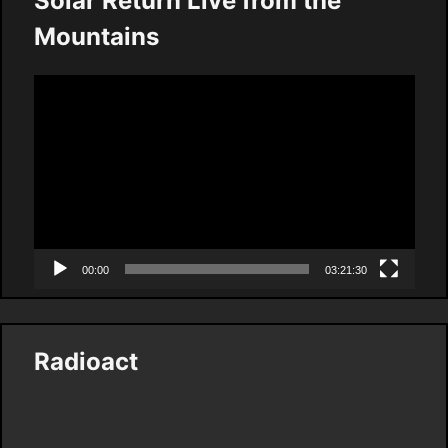
Solar Return Live from the
Mountains
Video
Player
00:00
03:21:30
Radioact