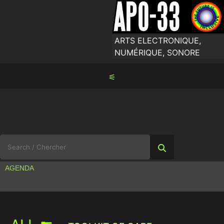
Skip
to
content
ARTS ELECTRONIQUE,
NUMÉRIQUE, SONORE
⚟
Search
for:
AGENDA