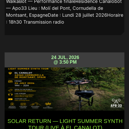
WalkaBot — Performance finaleRésidence Canalobot
— Apo33 Lieu : Molí del Pont, Cornudella de
Montsant, EspagneDate : Lundi 28 juillet 2026Horaire
: 18h30 Transmission radio
24 JUL, 2026
@ 3:50 PM
SOLAR RETURN — LIGHT SUMMER SYNTH
TOUR (LIVE À EL CANALOT)