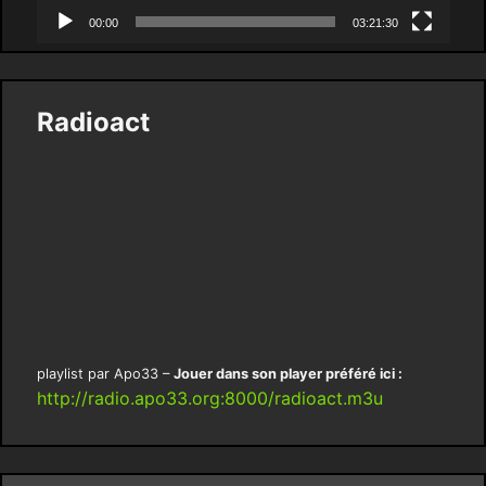
00:00
03:21:30
Radioact
playlist par Apo33 –
Jouer dans son player préféré ici :
http://radio.apo33.org:8000/radioact.m3u