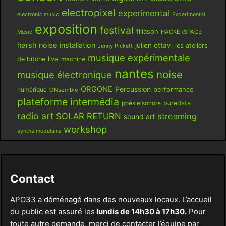
electropixel
experimental
electronic music
Experimental
exposition
festival
filiason
HACKERSPACE
Music
harsh noise
installation
julien ottavi
les ateliers
Jenny Pickett
musique expérimentale
live
de bitche
machine
nantes
noise
musique électronique
ORGONE
Percussion
performance
numérique
ONsemble
plateforme intermédia
poésie sonore
puredata
radio art
SOLAR RETURN
streaming
sound art
workshop
synthé modulaire
Contact
APO33 a déménagé dans des nouveaux locaux. L’accueil
du public est assuré les
lundis de 14h30 à 17h30.
Pour
toute autre demande, merci de contacter l’équipe par