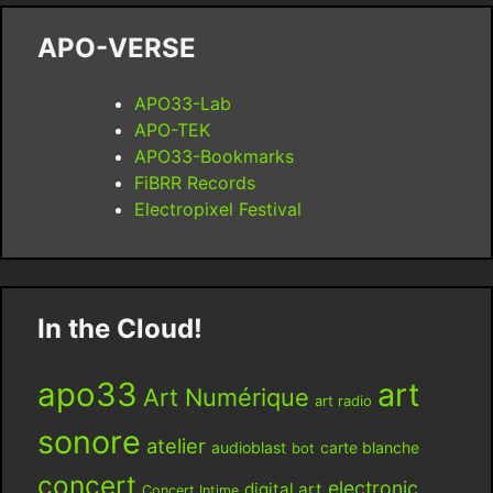
APO-VERSE
APO33-Lab
APO-TEK
APO33-Bookmarks
FiBRR Records
Electropixel Festival
In the Cloud!
apo33
art
Art Numérique
art radio
sonore
atelier
audioblast
carte blanche
bot
concert
electronic
digital art
Concert Intime