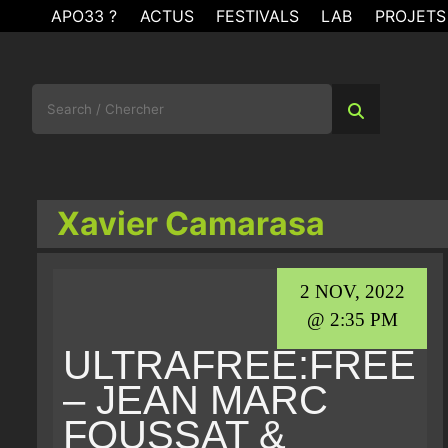
Skip
APO33 ?
ACTUS
FESTIVALS
LAB
PROJETS
to
content
Search
for:
Xavier Camarasa
2 NOV, 2022
@ 2:35 PM
ULTRAFREE:FREE
– JEAN MARC
FOUSSAT &