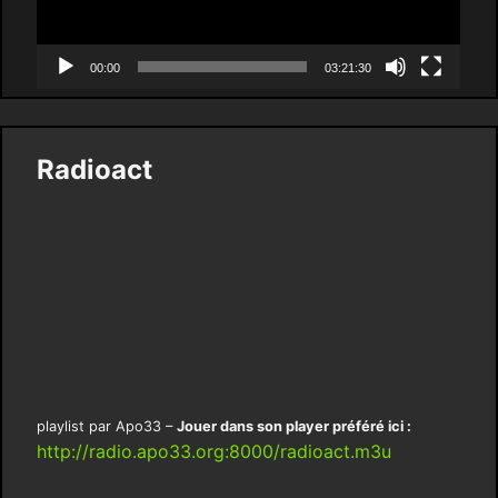
00:00
03:21:30
Radioact
playlist par Apo33 –
Jouer dans son player préféré ici :
http://radio.apo33.org:8000/radioact.m3u