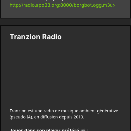
http://radio.apo33.org:8000/borgbot.ogg.m3u>
Tranzion Radio
Tranzion est une radio de musique ambient générative
(pseudo IA), en diffusion depuis 2013.
Jouer dans son player préféré ici :