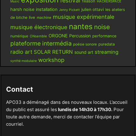
festival
filiason
HACKERSPACE
Music
harsh noise
installation
julien ottavi
les ateliers
Jenny Pickett
musique expérimentale
live
de bitche
machine
nantes
noise
musique électronique
ORGONE
Percussion
performance
numérique
ONsemble
plateforme intermédia
poésie sonore
puredata
radio art
SOLAR RETURN
streaming
sound art
workshop
synthé modulaire
Contact
APO33 a déménagé dans des nouveaux locaux. L’accueil
du public est assuré les
lundis de 14h30 à 17h30.
Pour
toute autre demande, merci de contacter l’équipe par
courriel.