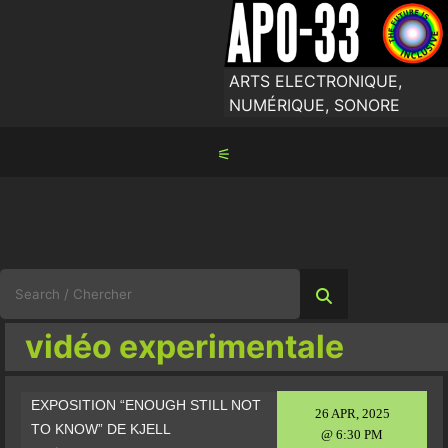
Skip
to
content
ARTS ELECTRONIQUE,
NUMÉRIQUE, SONORE
⚟
Search
for:
vidéo experimentale
EXPOSITION “ENOUGH STILL NOT
26 APR, 2025
TO KNOW” DE KJELL
@ 6:30 PM