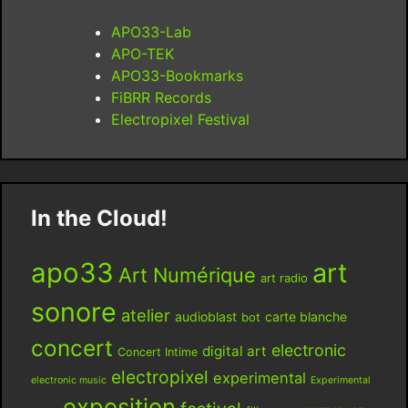
APO33-Lab
APO-TEK
APO33-Bookmarks
FiBRR Records
Electropixel Festival
In the Cloud!
apo33
art
Art Numérique
art radio
sonore
atelier
audioblast
carte blanche
bot
concert
electronic
digital art
Concert Intime
electropixel
experimental
electronic music
Experimental
exposition