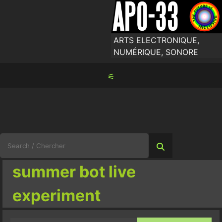
Skip
to
content
ARTS ELECTRONIQUE,
NUMÉRIQUE, SONORE
⚟
Search
for:
summer bot live
experiment