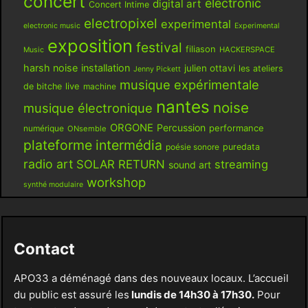
concert
electronic
digital art
Concert Intime
electropixel
experimental
electronic music
Experimental
exposition
festival
filiason
HACKERSPACE
Music
harsh noise
installation
julien ottavi
les ateliers
Jenny Pickett
musique expérimentale
live
de bitche
machine
nantes
noise
musique électronique
ORGONE
Percussion
performance
numérique
ONsemble
plateforme intermédia
poésie sonore
puredata
radio art
SOLAR RETURN
streaming
sound art
workshop
synthé modulaire
Contact
APO33 a déménagé dans des nouveaux locaux. L’accueil
du public est assuré les
lundis de 14h30 à 17h30.
Pour