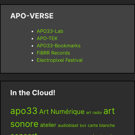
APO-VERSE
APO33-Lab
APO-TEK
APO33-Bookmarks
FiBRR Records
Electropixel Festival
In the Cloud!
apo33
art
Art Numérique
art radio
sonore
atelier
audioblast
carte blanche
bot