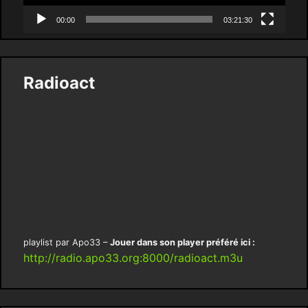
00:00
03:21:30
Radioact
playlist par Apo33 –
Jouer dans son player préféré ici :
http://radio.apo33.org:8000/radioact.m3u