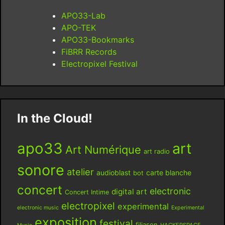
APO33-Lab
APO-TEK
APO33-Bookmarks
FiBRR Records
Electropixel Festival
In the Cloud!
apo33
art
Art Numérique
art radio
sonore
atelier
audioblast
carte blanche
bot
concert
electronic
digital art
Concert Intime
electropixel
experimental
electronic music
Experimental
exposition
festival
filiason
HACKERSPACE