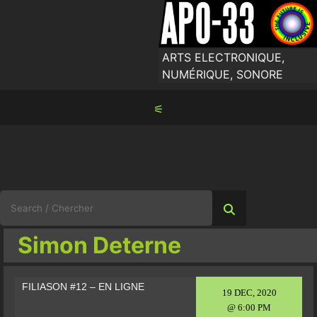
Skip
to
content
ARTS ELECTRONIQUE,
NUMÉRIQUE, SONORE
⚟
Search
for:
Simon Deterne
FILIASON #12 – EN LIGNE
19 DEC, 2020
@ 6:00 PM