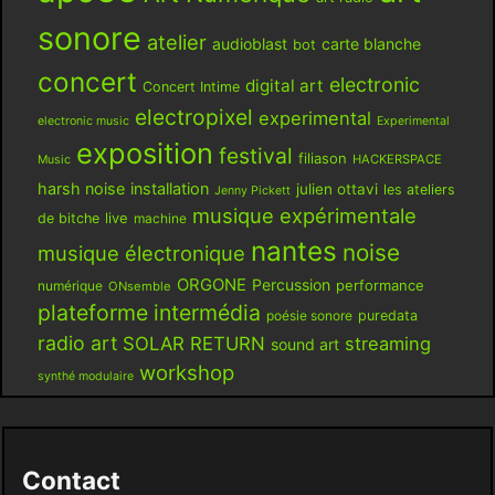
sonore
atelier
audioblast
carte blanche
bot
concert
electronic
digital art
Concert Intime
electropixel
experimental
electronic music
Experimental
exposition
festival
filiason
HACKERSPACE
Music
harsh noise
installation
julien ottavi
les ateliers
Jenny Pickett
musique expérimentale
live
de bitche
machine
nantes
noise
musique électronique
ORGONE
Percussion
performance
numérique
ONsemble
plateforme intermédia
poésie sonore
puredata
radio art
SOLAR RETURN
streaming
sound art
workshop
synthé modulaire
Contact