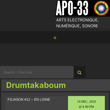
Skip
to
content
ARTS ELECTRONIQUE,
NUMÉRIQUE, SONORE
⚟
Search
for:
Drumtakaboum
FILIASON #12 – EN LIGNE
19 DEC, 2020
@ 6:00 PM