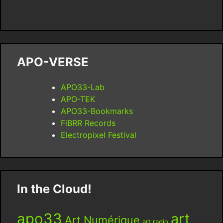
APO-VERSE
APO33-Lab
APO-TEK
APO33-Bookmarks
FiBRR Records
Electropixel Festival
In the Cloud!
apo33
art
Art Numérique
art radio