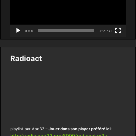
00:00
03:21:30
Radioact
playlist par Apo33 –
Jouer dans son player préféré ici :
http://radio.apo33.org:8000/radioact.m3u