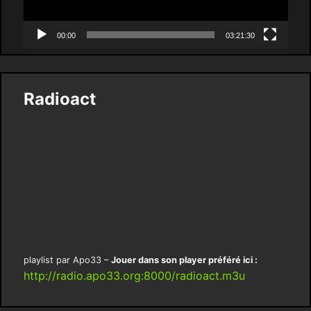
00:00
03:21:30
Radioact
playlist par Apo33 –
Jouer dans son player préféré ici :
http://radio.apo33.org:8000/radioact.m3u