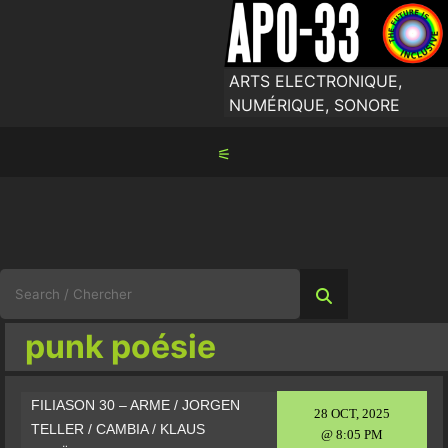
Skip
to
content
ARTS ELECTRONIQUE,
NUMÉRIQUE, SONORE
⚟
Search
for:
punk poésie
FILIASON 30 – ARME / JORGEN
28 OCT, 2025
TELLER / CAMBIA / KLAUS
@ 8:05 PM