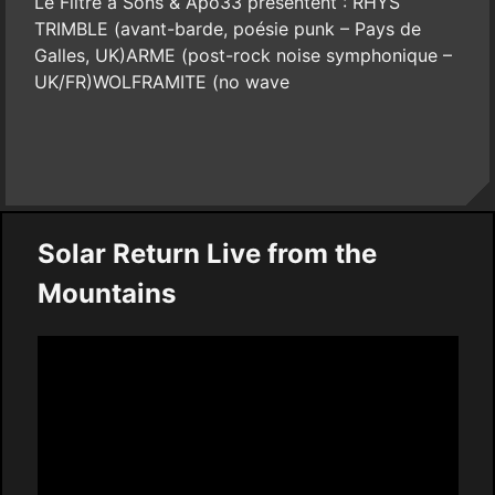
Le Filtre à Sons & Apo33 présentent : RHYS
TRIMBLE (avant-barde, poésie punk – Pays de
Galles, UK)ARME (post-rock noise symphonique –
UK/FR)WOLFRAMITE (no wave
Solar Return Live from the
Mountains
Video
Player