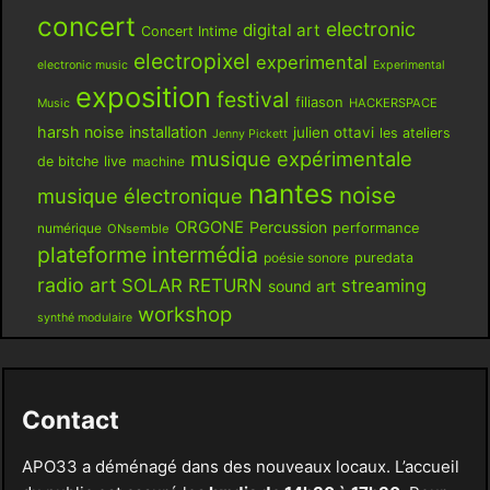
concert
electronic
digital art
Concert Intime
electropixel
experimental
electronic music
Experimental
exposition
festival
filiason
HACKERSPACE
Music
harsh noise
installation
julien ottavi
les ateliers
Jenny Pickett
musique expérimentale
live
de bitche
machine
nantes
noise
musique électronique
ORGONE
Percussion
performance
numérique
ONsemble
plateforme intermédia
poésie sonore
puredata
radio art
SOLAR RETURN
streaming
sound art
workshop
synthé modulaire
Contact
APO33 a déménagé dans des nouveaux locaux. L’accueil