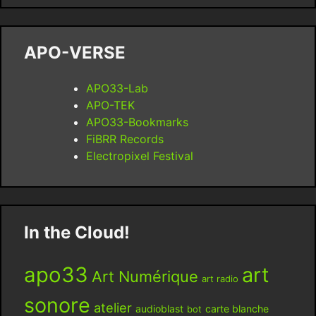
APO-VERSE
APO33-Lab
APO-TEK
APO33-Bookmarks
FiBRR Records
Electropixel Festival
In the Cloud!
apo33
art
Art Numérique
art radio
sonore
atelier
audioblast
carte blanche
bot