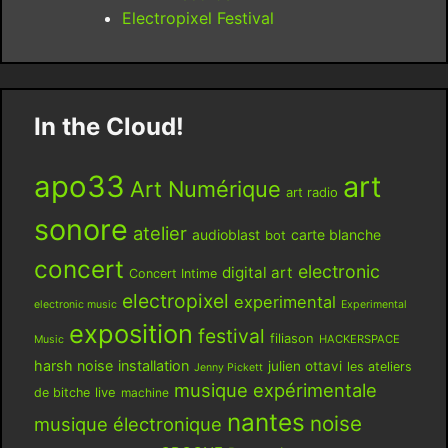
Electropixel Festival
In the Cloud!
apo33
art
Art Numérique
art radio
sonore
atelier
audioblast
carte blanche
bot
concert
electronic
digital art
Concert Intime
electropixel
experimental
electronic music
Experimental
exposition
festival
filiason
HACKERSPACE
Music
harsh noise
installation
julien ottavi
les ateliers
Jenny Pickett
musique expérimentale
live
de bitche
machine
nantes
noise
musique électronique