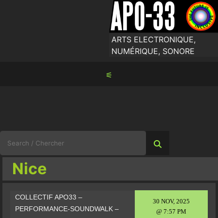
Skip
to
content
ARTS ELECTRONIQUE,
NUMÉRIQUE, SONORE
⚟
Search
for:
Nice
COLLECTIF APO33 –
30 NOV, 2025
PERFORMANCE-SOUNDWALK –
@ 7:57 PM