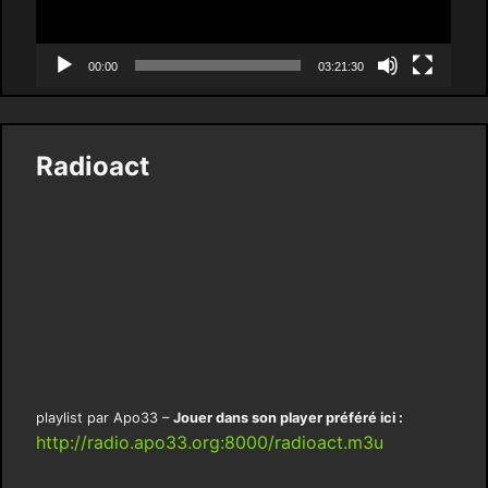
00:00
03:21:30
Radioact
playlist par Apo33 –
Jouer dans son player préféré ici :
http://radio.apo33.org:8000/radioact.m3u