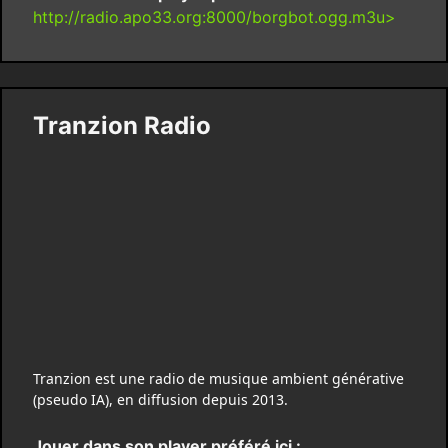
http://radio.apo33.org:8000/borgbot.ogg.m3u>
Tranzion Radio
Tranzion est une radio de musique ambient générative
(pseudo IA), en diffusion depuis 2013.
Jouer dans son player préféré ici :