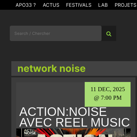
Skip
APO33 ?
ACTUS
FESTIVALS
LAB
PROJETS
to
content
Search
for:
network noise
11 DEC, 2025
@ 7:00 PM
ACTION:NOISE
AVEC REEL MUSIC