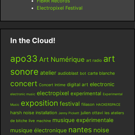
FiBRR Records
Electropixel Festival
In the Cloud!
apo33
art
Art Numérique
art radio
sonore
atelier
audioblast
carte blanche
bot
concert
electronic
digital art
Concert Intime
electropixel
experimental
electronic music
Experimental
exposition
festival
filiason
HACKERSPACE
Music
harsh noise
installation
julien ottavi
les ateliers
Jenny Pickett
musique expérimentale
live
de bitche
machine
nantes
noise
musique électronique