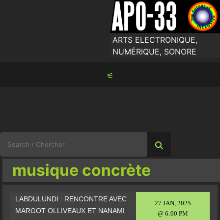
Skip
to
content
ARTS ELECTRONIQUE,
NUMÉRIQUE, SONORE
⚟
Search
for:
musique concrète
LABDULUNDI : RENCONTRE AVEC
27 JAN, 2025
MARGOT OLLIVEAUX ET NANAMI
@ 6:00 PM