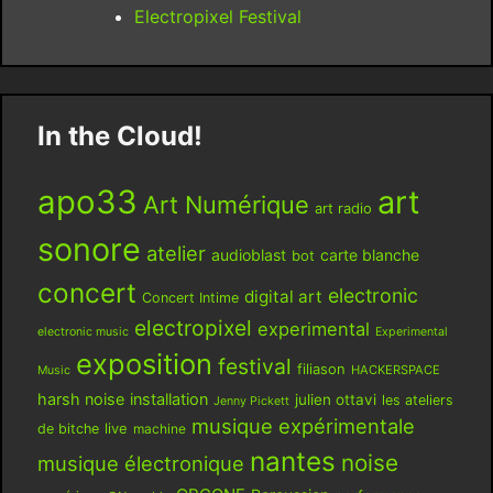
Electropixel Festival
In the Cloud!
apo33
art
Art Numérique
art radio
sonore
atelier
audioblast
carte blanche
bot
concert
electronic
digital art
Concert Intime
electropixel
experimental
electronic music
Experimental
exposition
festival
filiason
HACKERSPACE
Music
harsh noise
installation
julien ottavi
les ateliers
Jenny Pickett
musique expérimentale
live
de bitche
machine
nantes
noise
musique électronique