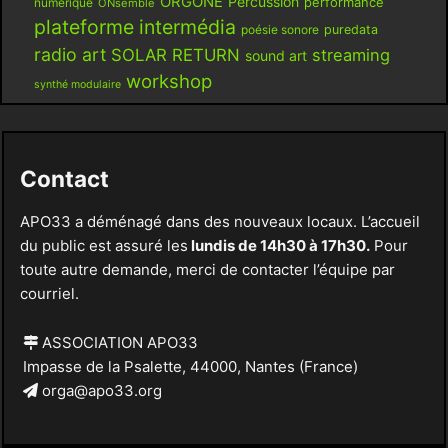
ORGONE
Percussion
performance
numérique
ONsemble
plateforme intermédia
poésie sonore
puredata
radio art
SOLAR RETURN
streaming
sound art
workshop
synthé modulaire
Contact
APO33 a déménagé dans des nouveaux locaux. L’accueil
du public est assuré les
lundis de 14h30 à 17h30.
Pour
toute autre demande, merci de contacter l’équipe par
courriel.
ASSOCIATION APO33
Impasse de la Psalette, 44000, Nantes (France)
orga@apo33.org