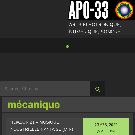
Skip
to
content
ARTS ELECTRONIQUE,
NUMÉRIQUE, SONORE
⚟
Search
for:
mécanique
FILIASON 21 – MUSIQUE
23 APR, 2022
INDUSTRIELLE NANTAISE (MIN)
@ 8:00 PM