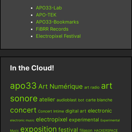
APO33-Lab
APO-TEK
APO33-Bookmarks
FiBRR Records
Electropixel Festival
In the Cloud!
apo33
art
Art Numérique
art radio
sonore
atelier
audioblast
carte blanche
bot
concert
electronic
digital art
Concert Intime
electropixel
experimental
electronic music
Experimental
exposition
festival
filiason
HACKERSPACE
Music