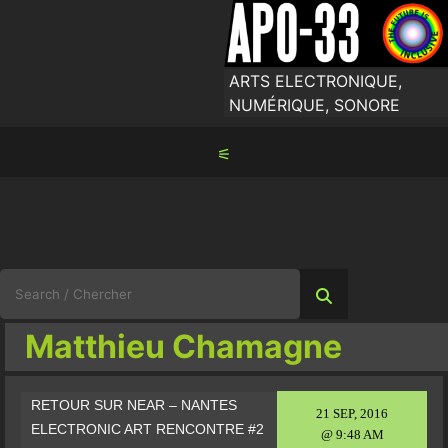
Skip
to
content
ARTS ELECTRONIQUE,
NUMÉRIQUE, SONORE
⚟
Search
for:
Matthieu Chamagne
RETOUR SUR NEAR – NANTES
21 SEP, 2016
ELECTRONIC ART RENCONTRE #2
@ 9:48 AM