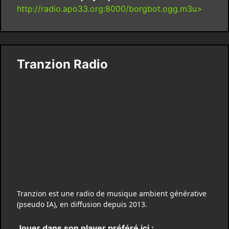
http://radio.apo33.org:8000/borgbot.ogg.m3u>
Tranzion Radio
Tranzion est une radio de musique ambient générative
(pseudo IA), en diffusion depuis 2013.
Jouer dans son player préféré ici :