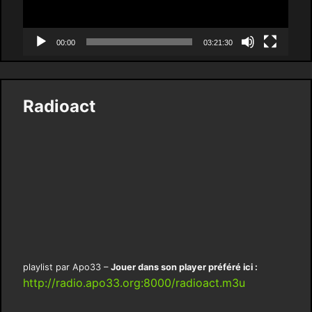
00:00
03:21:30
Radioact
playlist par Apo33 –
Jouer dans son player préféré ici :
http://radio.apo33.org:8000/radioact.m3u