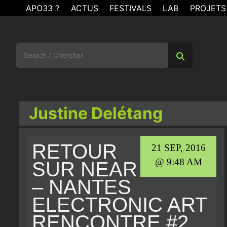
Skip
APO33 ?
ACTUS
FESTIVALS
LAB
PROJETS
to
content
Search
for:
Justine Delétang
RETOUR
21 SEP, 2016
@ 9:48 AM
SUR NEAR
– NANTES
ELECTRONIC ART
RENCONTRE #2