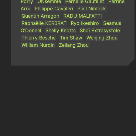
Porry
ONsemble
Pernelle Gaufillet
Perrine
Arru
Philippe Cavaleri
Phill Niblock
Quentin Arragon
RADU MALFATTI
Raphaëlle KERBRAT
Ryo Ikeshiro
Seamus
O’Donnel
Shelly Knotts
Shoï Extrasystole
Thierry Besche
Tim Shaw
Wenjing Zhou
William Nurdin
Zeliang Zhou